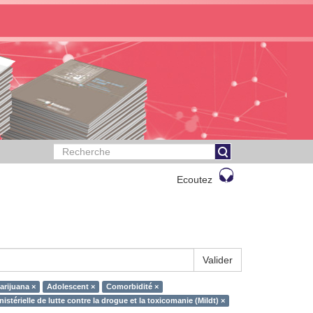
Ecoutez
Valider
rijuana ×
Adolescent ×
Comorbidité ×
istérielle de lutte contre la drogue et la toxicomanie (Mildt) ×