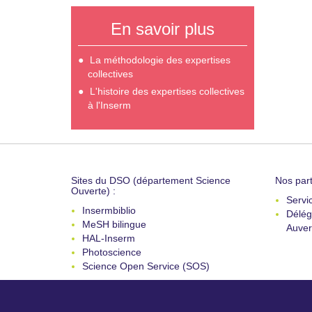
En savoir plus
La méthodologie des expertises
collectives
L'histoire des expertises collectives
à l'Inserm
Sites du DSO (département Science
Nos part
Ouverte) :
Servi
Insermbiblio
Délég
MeSH bilingue
Auver
HAL-Inserm
Photoscience
Science Open Service (SOS)