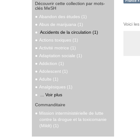
France ×
Découvrir cette collection par mots-
clés MeSH
Abandon des études (1)
Voici le
Abus de marijuana (1)
Accidents de la circulation (1)
Actions toxiques (1)
Activité motrice (1)
Adaptation sociale (1)
Addiction (1)
Adolescent (1)
Adulte (1)
Analgésiques (1)
... Voir plus
Commanditaire
Mission interministérielle de lutte
contre la drogue et la toxicomanie
(Mildt) (1)