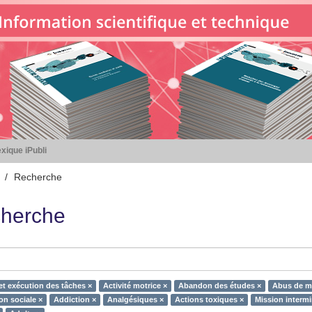
xique iPubli
Recherche
herche
et exécution des tâches ×
Activité motrice ×
Abandon des études ×
Abus de ma
on sociale ×
Addiction ×
Analgésiques ×
Actions toxiques ×
Mission intermin