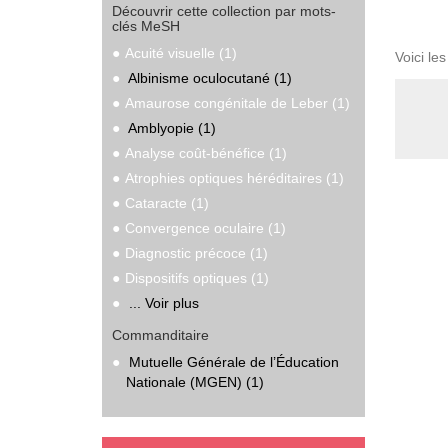
Découvrir cette collection par mots-
clés MeSH
Acuité visuelle (1)
Voici le
Albinisme oculocutané (1)
Amaurose congénitale de Leber (1)
Amblyopie (1)
Analyse coût-bénéfice (1)
Atrophies optiques héréditaires (1)
Cataracte (1)
Convergence oculaire (1)
Diagnostic précoce (1)
Dispositifs optiques (1)
... Voir plus
Commanditaire
Mutuelle Générale de l’Éducation
Nationale (MGEN) (1)