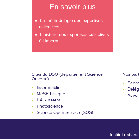
En savoir plus
La méthodologie des expertises
collectives
L'histoire des expertises collectives
à l'Inserm
Sites du DSO (département Science
Nos part
Ouverte) :
Servi
Insermbiblio
Délég
MeSH bilingue
Auver
HAL-Inserm
Photoscience
Science Open Service (SOS)
Institut nation