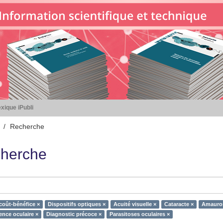
xique iPubli
Recherche
herche
coût-bénéfice ×
Dispositifs optiques ×
Acuité visuelle ×
Cataracte ×
Amauros
nce oculaire ×
Diagnostic précoce ×
Parasitoses oculaires ×