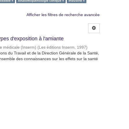
issible ×
Anatomopathologie clinique ×
Industrie ×
Afficher les filtres de recherche avancée
ypes d'exposition à l'amiante
che médicale (Inserm)
(
Les éditions Inserm
,
1997
)
ions du Travail et de la Direction Générale de la Santé,
’ensemble des connaissances sur les effets sur la santé