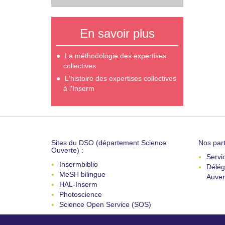
En savoir plus
La méthodologie des expertises
collectives
L'histoire des expertises collectives
à l'Inserm
Sites du DSO (département Science
Nos part
Ouverte) :
Servi
Insermbiblio
Délég
MeSH bilingue
Auver
HAL-Inserm
Photoscience
Science Open Service (SOS)