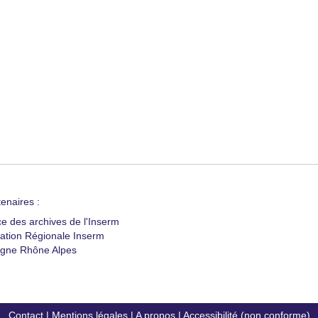
enaires :
ce des archives de l'Inserm
ation Régionale Inserm
gne Rhône Alpes
Contact
|
Mentions légales
|
A propos
|
Accessibilité (non conforme)