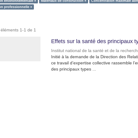
on environnementale ×
Matériaux de construction ×
Concentration maximale adm
on professionnelle ×
s éléments 1-1 de 1
Effets sur la santé des principaux t
Institut national de la santé et de la recher
Initié à la demande de la Direction des Relat
ce travail d’expertise collective rassemble l
des principaux types ...