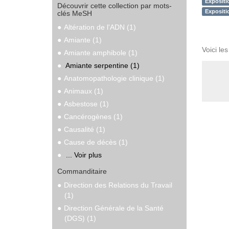
Expositi
Découvrir cette collection par mots-
Expositi
clés MeSH
Altération de l'ADN (1)
Amiante (1)
Voici le
Amiante amphibole (1)
Amiante serpentine (1)
Anatomopathologie clinique (1)
Animaux (1)
Asbestose (1)
Cancérogènes (1)
Causalité (1)
Cause de décès (1)
... Voir plus
Commanditaire
Direction des Relations du Travail
(1)
Direction Générale de la Santé
(DGS) (1)