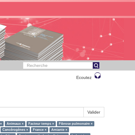
Ecoutez
Valider
×
Animaux ×
Facteur temps ×
Fibrose pulmonaire ×
Cancérogènes ×
France ×
Amiante ×