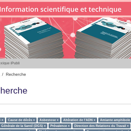
xique iPubli
Recherche
herche
 ×
Cause de décès ×
Asbestose ×
Altération de l'ADN ×
Amiante amphibole 
n Générale de la Santé (DGS) ×
Prévalence ×
Direction des Relations du Travail ×