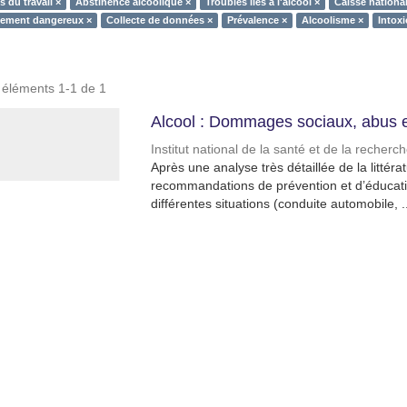
 du travail ×
Abstinence alcoolique ×
Troubles liés à l'alcool ×
Caisse national
ement dangereux ×
Collecte de données ×
Prévalence ×
Alcoolisme ×
Intoxi
s éléments 1-1 de 1
Alcool : Dommages sociaux, abus 
Institut national de la santé et de la recher
Après une analyse très détaillée de la littér
recommandations de prévention et d’éducatio
différentes situations (conduite automobile, ..