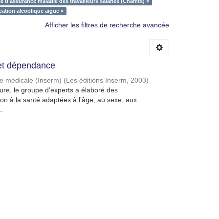
e d'assurance maladie des travailleurs salariés (Cnamts) ×
cation alcoolique aigüe ×
Afficher les filtres de recherche avancée
et dépendance
che médicale (Inserm)
(
Les éditions Inserm
,
2003
)
ature, le groupe d’experts a élaboré des
n à la santé adaptées à l’âge, au sexe, aux
.