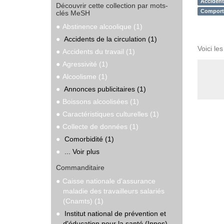
Accidents
Découvrir cette collection par mots-
Comport
clés MeSH
Abstinence alcoolique (1)
Accidents de la circulation (1)
Voici le
Accidents du travail (1)
Agressivité (1)
Alcoolisme (1)
Annonces publicitaires (1)
Boissons alcoolisées (1)
Caractéristiques culturelles (1)
Collecte de données (1)
Comorbidité (1)
... Voir plus
Commanditaire
Caisse nationale d'assurance
maladie des travailleurs salariés
(Cnamts) (1)
Institut national de prévention et
d'éducation pour la santé (Inpes)