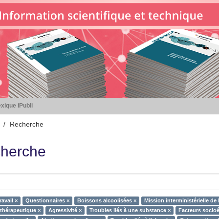
xique iPubli
Recherche
herche
ravail ×
Questionnaires ×
Boissons alcoolisées ×
Mission interministérielle de 
 thérapeutique ×
Agressivité ×
Troubles liés à une substance ×
Facteurs socio