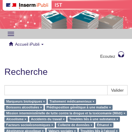
Toggle
navigation
Accueil iPubli
Ecoutez
Recherche
Valider
Marqueurs biologiques ×
Traitement médicamenteux ×
Boissons alcoolisées ×
Prédisposition génétique à une maladie ×
Mission interministérielle de lutte contre la drogue et la toxicomanie (Mildt) ×
Alcoolisme ×
Accidents du travail ×
Troubles liés à une substance ×
Facteurs socioéconomiques ×
Collecte de données ×
Éthanol ×
Abstinence alcoolique ×
Valeurs sociales ×
Troubles liés à l'alcool ×