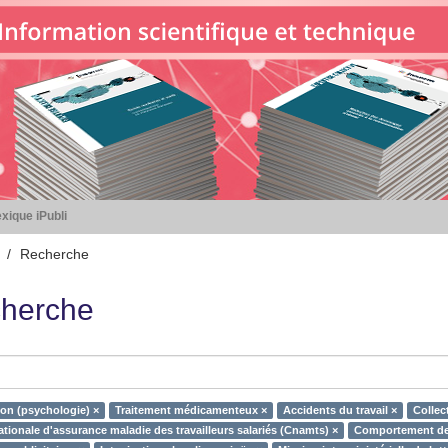
xique iPubli
Recherche
herche
ion (psychologie) ×
Traitement médicamenteux ×
Accidents du travail ×
Collec
tionale d'assurance maladie des travailleurs salariés (Cnamts) ×
Comportement de