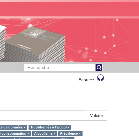
Ecoutez
Valider
te de données ×
Troubles liés à l'alcool ×
 consommation ×
Alcoolisme ×
Prévalence ×