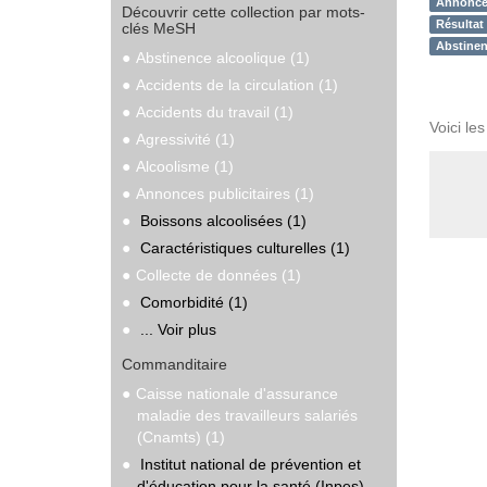
Annonces
Découvrir cette collection par mots-
Résultat
clés MeSH
Abstinen
Abstinence alcoolique (1)
Accidents de la circulation (1)
Accidents du travail (1)
Voici le
Agressivité (1)
Alcoolisme (1)
Annonces publicitaires (1)
Boissons alcoolisées (1)
Caractéristiques culturelles (1)
Collecte de données (1)
Comorbidité (1)
... Voir plus
Commanditaire
Caisse nationale d'assurance
maladie des travailleurs salariés
(Cnamts) (1)
Institut national de prévention et
d'éducation pour la santé (Inpes)