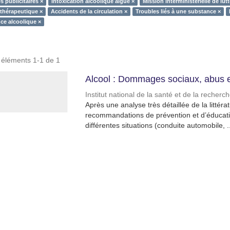
 publicitaires ×
Intoxication alcoolique aigüe ×
Mission interministérielle de lut
 thérapeutique ×
Accidents de la circulation ×
Troubles liés à une substance ×
ce alcoolique ×
s éléments 1-1 de 1
Alcool : Dommages sociaux, abus 
Institut national de la santé et de la recher
Après une analyse très détaillée de la littér
recommandations de prévention et d’éducatio
différentes situations (conduite automobile, ..