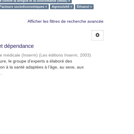
te contre la drogue et la toxicomanie (Mildt) ×
Facteurs socioéconomiques ×
Agressivité ×
Éthanol ×
Afficher les filtres de recherche avancée
et dépendance
che médicale (Inserm)
(
Les éditions Inserm
,
2003
)
ature, le groupe d’experts a élaboré des
n à la santé adaptées à l’âge, au sexe, aux
.