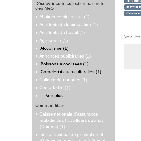
Troubles
Découvrir cette collection par mots-
Institut 
clés MeSH
Caisse na
Abstinence alcoolique (1)
Accidents de la circulation (1)
Accidents du travail (1)
Voici le
Agressivité (1)
Alcoolisme (1)
Annonces publicitaires (1)
Boissons alcoolisées (1)
Caractéristiques culturelles (1)
Collecte de données (1)
Comorbidité (1)
... Voir plus
Commanditaire
Caisse nationale d'assurance
maladie des travailleurs salariés
(Cnamts) (1)
Institut national de prévention et
d'éducation pour la santé (Inpes)