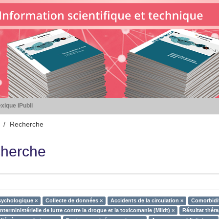
xique iPubli
Recherche
herche
sychologique ×
Collecte de données ×
Accidents de la circulation ×
Comorbidi
nterministérielle de lutte contre la drogue et la toxicomanie (Mildt) ×
Résultat thér