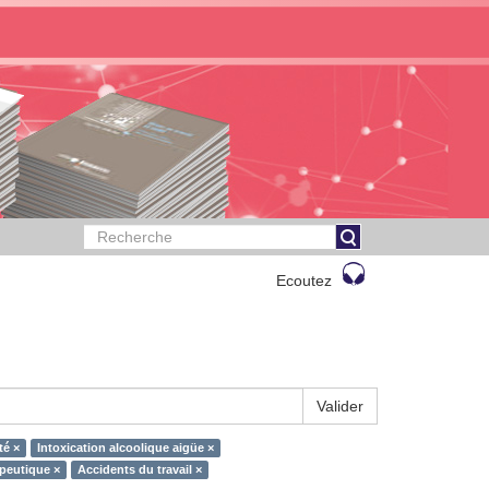
Ecoutez
Valider
té ×
Intoxication alcoolique aigüe ×
apeutique ×
Accidents du travail ×