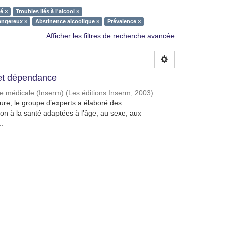
é ×
Troubles liés à l'alcool ×
ngereux ×
Abstinence alcoolique ×
Prévalence ×
Afficher les filtres de recherche avancée
et dépendance
che médicale (Inserm)
(
Les éditions Inserm
,
2003
)
ature, le groupe d’experts a élaboré des
n à la santé adaptées à l’âge, au sexe, aux
.