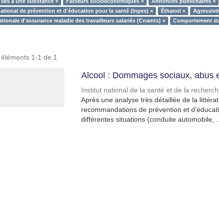
 liés à une substance ×
Facteurs socioéconomiques ×
Annonces publicitaires ×
national de prévention et d'éducation pour la santé (Inpes) ×
Éthanol ×
Agressivit
tionale d'assurance maladie des travailleurs salariés (Cnamts) ×
Comportement da
s éléments 1-1 de 1
Alcool : Dommages sociaux, abus 
Institut national de la santé et de la recher
Après une analyse très détaillée de la littér
recommandations de prévention et d’éducatio
différentes situations (conduite automobile, ..