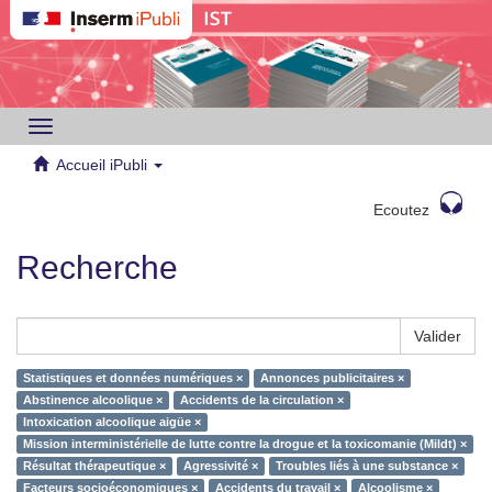
Toggle
navigation
Accueil iPubli
Ecoutez
Recherche
Valider
Statistiques et données numériques ×
Annonces publicitaires ×
Abstinence alcoolique ×
Accidents de la circulation ×
Intoxication alcoolique aigüe ×
Mission interministérielle de lutte contre la drogue et la toxicomanie (Mildt) ×
Résultat thérapeutique ×
Agressivité ×
Troubles liés à une substance ×
Facteurs socioéconomiques ×
Accidents du travail ×
Alcoolisme ×