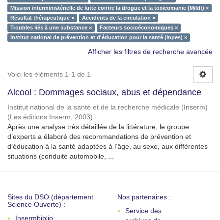
Mission interministérielle de lutte contre la drogue et la toxicomanie (Mildt) ×
Résultat thérapeutique ×
Accidents de la circulation ×
Troubles liés à une substance ×
Facteurs socioéconomiques ×
Institut national de prévention et d'éducation pour la santé (Inpes) ×
Afficher les filtres de recherche avancée
Voici les éléments 1-1 de 1
Alcool : Dommages sociaux, abus et dépendance
Institut national de la santé et de la recherche médicale (Inserm)
(
Les éditions Inserm
,
2003
)
Après une analyse très détaillée de la littérature, le groupe
d’experts a élaboré des recommandations de prévention et
d’éducation à la santé adaptées à l’âge, au sexe, aux différentes
situations (conduite automobile, ...
Sites du DSO (département
Nos partenaires :
Science Ouverte) :
Service des
Insermbiblio