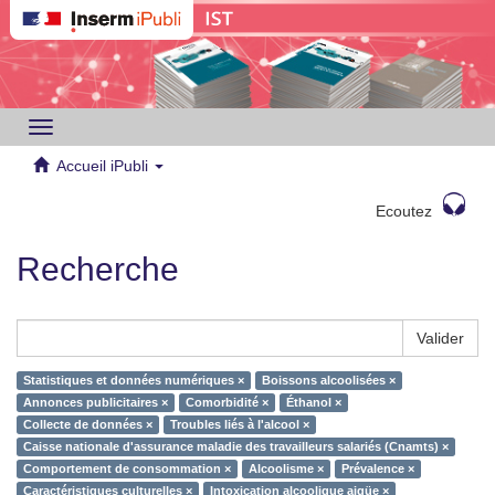
Toggle
navigation
Accueil iPubli
Ecoutez
Recherche
Valider
Statistiques et données numériques ×
Boissons alcoolisées ×
Annonces publicitaires ×
Comorbidité ×
Éthanol ×
Collecte de données ×
Troubles liés à l'alcool ×
Caisse nationale d'assurance maladie des travailleurs salariés (Cnamts) ×
Comportement de consommation ×
Alcoolisme ×
Prévalence ×
Caractéristiques culturelles ×
Intoxication alcoolique aigüe ×