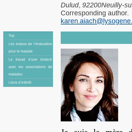
Dulud
,
92200
Neuilly-s
Corresponding author.
karen.aiach@lysogene.
Top
Les enjeux de l’évaluation
pour le malade
Le travail d’une biotech
avec les associations de
malades
Liens d’intérêt