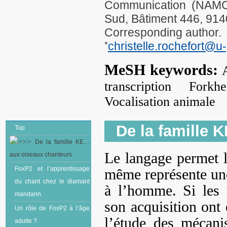
Communication (NAMC
Sud, Bâtiment 446, 91
Corresponding author.
*
christelle.rochefort@u-
MeSH keywords:
transcription Fork
Vocalisation animale
De la famille 
Top
De la famille KE…
Le langage permet l
aux oiseaux chanteurs
FoxP2 et l’apprentissage
même représente un
du chant chez le diamant
à l’homme. Si les 
mandarin
son acquisition ont 
Un rôle de FoxP2 à l’âge
l’étude des mécani
adulte ?