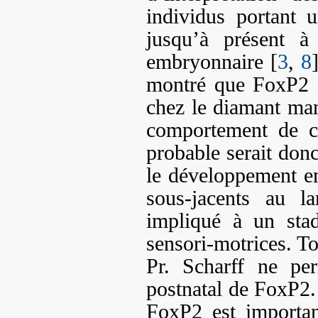
individus portant 
jusqu’à présent à
embryonnaire [
3
,
8
montré que FoxP2 c
chez le diamant mand
comportement de c
probable serait don
le développement e
sous-jacents au l
impliqué à un stad
sensori-motrices. To
Pr. Scharff ne per
postnatal de FoxP2. 
FoxP2 est importan