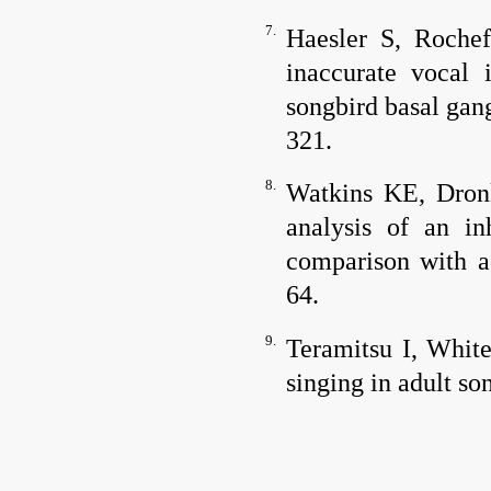
7.
Haesler S, Roche
inaccurate vocal
songbird basal gan
321.
8.
Watkins KE, Dron
analysis of an in
comparison with a
64.
9.
Teramitsu I, Whit
singing in adult so