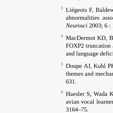
3.
Liégeois F, Balde
abnormalities as
Neurosci
2003; 6 :
4.
MacDermot KD, B
FOXP2 truncation 
and language defic
5.
Doupe AJ, Kuhl P
themes and mecha
631.
6.
Haesler S, Wada 
avian vocal learne
3164–75.