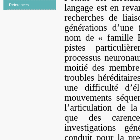
langage est en reva
References
recherches de liais
générations d’une 
nom de « famille 
pistes particuliè
processus neuronaux
moitié des membres
troubles héréditaire
une difficulté d’é
mouvements séquent
l’articulation de l
que des carenc
investigations gé
conduit pour la pre