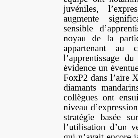
juvéniles, l’ex
augmente signifi
sensible d’appren
noyau de la parti
appartenant au c
l’apprentissage d
évidence un éventuel
FoxP2 dans l’aire X
diamants mandarins
collègues ont ensu
niveau d’expressio
stratégie basée s
l’utilisation d’un v
qui n’avait encore j