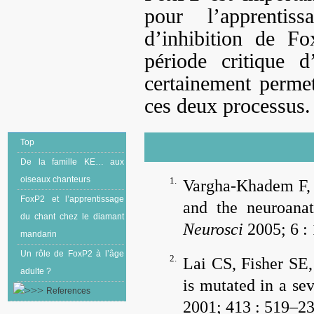
pour l’apprentis
d’inhibition de Fo
période critique d
certainement permett
ces deux processus.
Top
De la famille KE… aux
oiseaux chanteurs
1.
Vargha-Khadem F,
FoxP2 et l’apprentissage
and the neuroana
du chant chez le diamant
Neurosci
2005; 6 :
mandarin
Un rôle de FoxP2 à l’âge
2.
Lai CS, Fisher SE
adulte ?
is mutated in a se
References
2001; 413 : 519–23