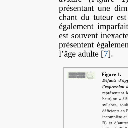
présentant une dim
chant du tuteur es
également imparfai
est souvent inexact
présentent égalemen
l’âge adulte [
7
].
Figure 1.
Défauts d’ap
l’expression
représentant 
haut) ou « él
syllabes, sou
déficients en
incomplète et 
B) et d’autre