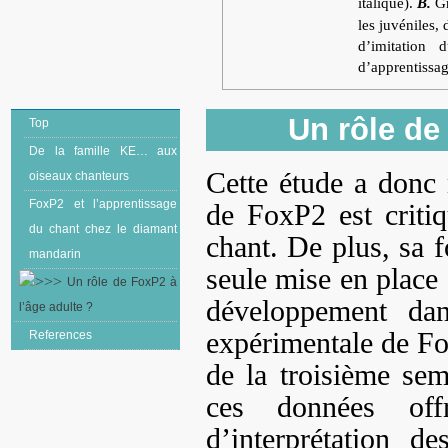
italique).
B.
Gr
les juvéniles,
d’imitation
d’apprentissag
Un rôle de
Top
De la famille KE… aux
Cette étude a donc
oiseaux chanteurs
FoxP2 et l’apprentissage
de FoxP2 est critiq
du chant chez le diamant
chant. De plus, sa f
mandarin
seule mise en place 
Un rôle de FoxP2 à
développement da
l’âge adulte ?
expérimentale de Fo
References
de la troisième sem
ces données offr
d’interprétation d