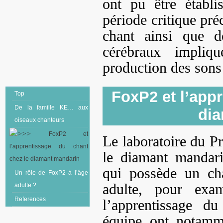
ont pu être établi
période critique pré
chant ainsi que de
cérébraux impliqu
production des sons
FoxP2 et l’app
Top
De la famille KE… aux
di
oiseaux chanteurs
FoxP2 et
Le laboratoire du Pr
l’apprentissage du chant
le diamant mandari
chez le diamant mandarin
qui possède un cha
Un rôle de FoxP2 à l’âge
adulte, pour exa
adulte ?
References
l’apprentissage d
équipe ont notamm