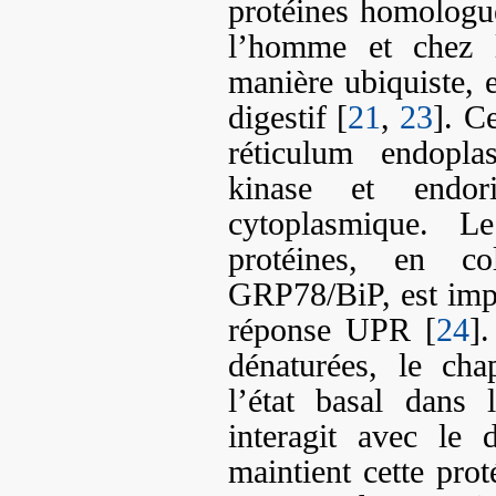
protéines homologue
l’homme et chez l
manière ubiquiste, e
digestif [
21
,
23
]. C
réticulum endopla
kinase et endori
cytoplasmique. L
protéines, en co
GRP78/BiP, est imp
réponse UPR [
24
]
dénaturées, le ch
l’état basal dans 
interagit avec le 
maintient cette prot