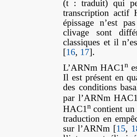
(t : traduit) qui 
transcription actif
épissage n’est pas
clivage sont diff
classiques et il n’e
[
16
,
17
].
n
L’ARNm HAC1
es
Il est présent en qu
des conditions basa
par l’ARNm HAC
n
HAC1
contient un
traduction en empê
sur l’ARNm [
15
,
1