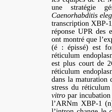
une stratégie g
Caenorhabditis eleg
transcription XBP-1
réponse UPR des eu
ont montré que l’ex
(é : épissé) est f
réticulum endopla
est plus court de 2
réticulum endoplas
dans la maturatio
stress du réticulu
vitro
par incubation 
l’ARNm XBP-1 (n) 
l’intron change le 