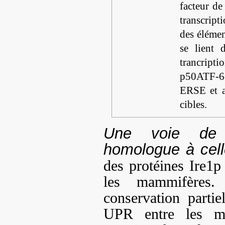
facteur de
transcript
des éléme
se lient 
trancript
p50ATF-6α
ERSE et a
cibles.
Une voie de si
homologue à cell
des protéines Ire1p
les mammifères. 
conservation parti
UPR entre les ma