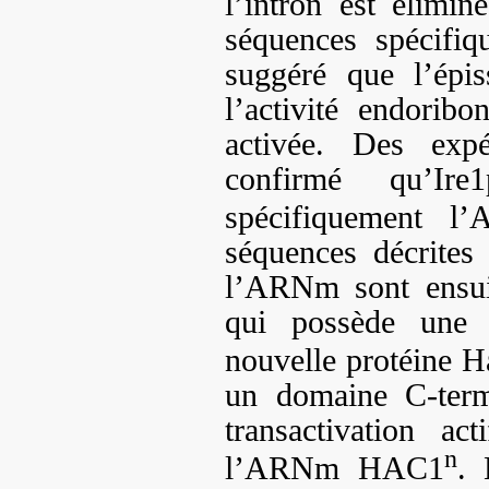
l’intron est élimi
séquences spécifiq
suggéré que l’épis
l’activité endorib
activée. Des expé
confirmé qu’Ir
spécifiquement 
séquences décrites 
l’ARNm sont ensui
qui possède une 
nouvelle protéine
un domaine C-term
transactivation ac
n
l’ARNm HAC1
. 