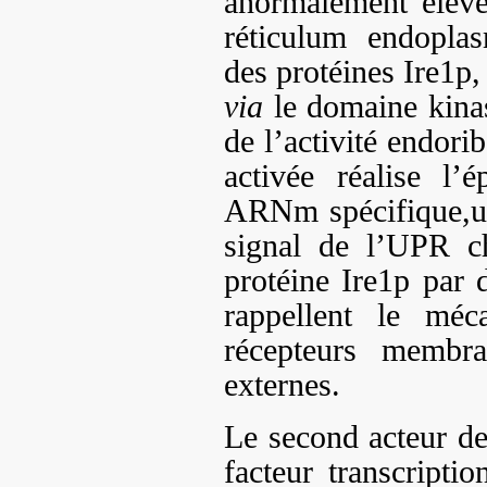
anormalement élevé
réticulum endoplas
des protéines Ire1p
via
le domaine kinas
de l’activité endori
activée réalise l’
ARNm spécifique,un
signal de l’UPR ch
protéine Ire1p par d
rappellent le méc
récepteurs membra
externes.
Le second acteur de
facteur transcripti