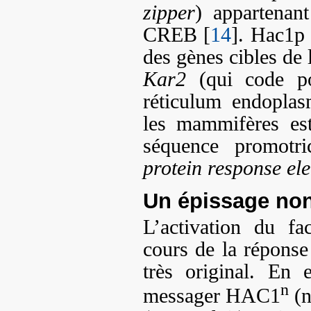
zipper
) appartenan
CREB [
14
]. Hac1p 
des gènes cibles de
Kar2
(qui code po
réticulum endopla
les mammifères es
séquence promotr
protein response el
Un épissage non
L’activation du fa
cours de la répons
très original. En 
n
messager HAC1
(n