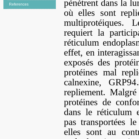
pénètrent dans la l
References
où elles sont repl
multiprotéiques. 
requiert la partici
réticulum endoplas
effet, en interagis
exposés des protéi
protéines mal repl
calnexine, GRP94
repliement. Malgré
protéines de confo
dans le réticulum 
pas transportées le
elles sont au cont