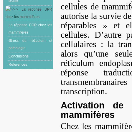
levure
cellules de mammif
La réponse UPR
autorise la survie de
chez les mammifères
réparables » et el
La réponse EOR chez les
cellules. D’autre p
mammifères
Stress du réticulum et
cellulaires : la tra
pathologie
alors qu’une seul
Conclusions
réticulum endopla
References
réponse traducti
transmembranaires
transcription.
Activation de 
mammifères
Chez les mammifères