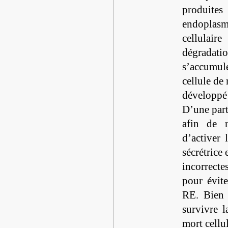
produites
endopla
cellulair
dégradati
s’accumule
cellule de
développé
D’une part,
afin de r
d’activer 
sécrétrice
incorrecte
pour évite
RE. Bien 
survivre l
mort cellul