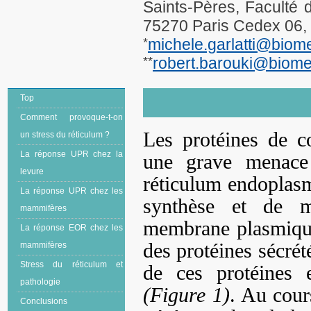
Saints-Pères, Faculté 
75270 Paris Cedex 06,
*
michele.garlatti@biome
**
robert.barouki@biomed
Top
Comment provoque-t-on
Les protéines de c
un stress du réticulum ?
La réponse UPR chez la
une grave menace 
levure
réticulum endoplasm
La réponse UPR chez les
synthèse et de m
mammifères
membrane plasmique,
La réponse EOR chez les
des protéines sécrét
mammifères
Stress du réticulum et
de ces protéines 
pathologie
(Figure 1)
. Au cour
Conclusions