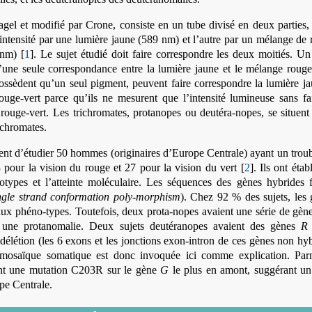
gel et modifié par Crone, consiste en un tube divisé en deux parties,
 intensité par une lumière jaune (589 nm) et l’autre par un mélange de
 nm) [
1
]. Le sujet étudié doit faire correspondre les deux moitiés. Un
’une seule correspondance entre la lumière jaune et le mélange rouge
ossèdent qu’un seul pigment, peuvent faire correspondre la lumière j
uge-vert parce qu’ils ne mesurent que l’intensité lumineuse sans fai
 rouge-vert. Les trichromates, protanopes ou deutéra-nopes, se situent
ichromates.
ent d’étudier 50 hommes (originaires d’Europe Centrale) ayant un trou
3 pour la vision du rouge et 27 pour la vision du vert [
2
]. Ils ont étab
notypes et l’atteinte moléculaire. Les séquences des gènes hybrides 
ngle strand conformation poly-morphism
). Chez 92 % des sujets, les
ux phéno-types. Toutefois, deux prota-nopes avaient une série de gèn
à une protanomalie. Deux sujets deutéranopes avaient des gènes
R
élétion (les 6 exons et les jonctions exon-intron de ces gènes non hy
 mosaïque somatique est donc invoquée ici comme explication. Par
nt une mutation C203R sur le gène
G
le plus en amont, suggérant un 
pe Centrale.