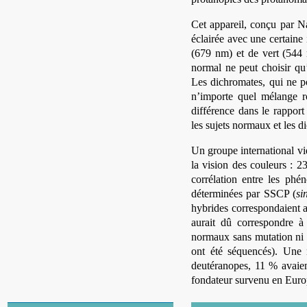
Cet appareil, conçu par Na
éclairée avec une certaine
(679 nm) et de vert (544
normal ne peut choisir qu
Les dichromates, qui ne p
n’importe quel mélange ro
différence dans le rapport
les sujets normaux et les d
Un groupe international vi
la vision des couleurs : 2
corrélation entre les phé
déterminées par SSCP (
si
hybrides correspondaient a
aurait dû correspondre 
normaux sans mutation ni d
ont été séquencés). Une
deutéranopes, 11 % avaie
fondateur survenu en Euro