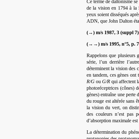
Ce terme de daltonisme se 
de la vision en 1794 à la 
yeux soient disséqués après
ADN, que John Dalton éta
(→) m/s 1987, 3 (suppl 7)
(→→) m/s 1995, n°5, p. 
Rappelons que plusieurs 
série, l’un derrière l’au
déterminent la vision des 
en tandem, ces gènes ont 
R/G
ou
G/R
qui affectent 
photoréceptrices (cônes) d
gènes) entraîne une perte d
du rouge est altérée sans ê
la vision du vert, on dist
des couleurs n’est pas p
d’absorption maximale est
La détermination du phéno
protanopies des protanomal