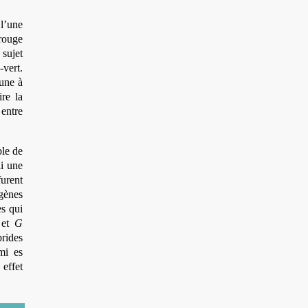
 l’une
 rouge
 sujet
-vert.
aune à
re la
 entre
ble de
li une
furent
 gènes
es qui
et
G
brides
mi es
effet