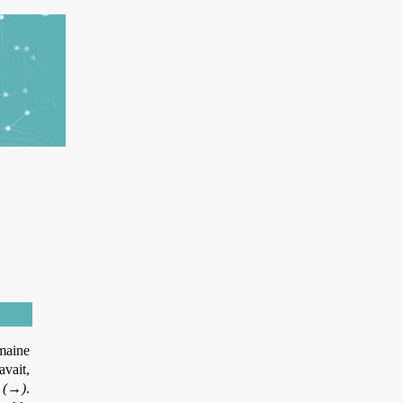
umaine
avait,
e
(→)
.