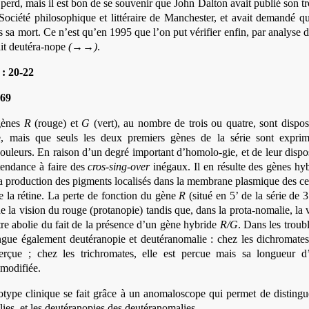
perd, mais il est bon de se souvenir que John Dalton avait publié son t
Société philosophique et littéraire de Manchester, et avait demandé q
 sa mort. Ce n’est qu’en 1995 que l’on put vérifier enfin, par analyse 
it deutéra-nope
(→→)
.
 : 20-22
769
gènes
R
(rouge) et
G
(vert), au nombre de trois ou quatre, sont dispo
tre, mais que seuls les deux premiers gènes de la série sont exprim
couleurs. En raison d’un degré important d’homolo-gie, et de leur dispo
tendance à faire des
cros-sing-over
inégaux. Il en résulte des gènes hy
la production des pigments localisés dans la membrane plasmique des ce
e la rétine. La perte de fonction du gène
R
(situé en 5’ de la série de 
e la vision du rouge (protanopie) tandis que, dans la prota-nomalie, la 
tre abolie du fait de la présence d’un gène hybride
R/G
. Dans les troub
ingue également deutéranopie et deutéranomalie : chez les dichromate
erçue ; chez les trichromates, elle est percue mais sa longueur d
 modifiée.
type clinique se fait grâce à un anomaloscope qui permet de distingu
ies, et les deutéranopies des deutéranomalies.