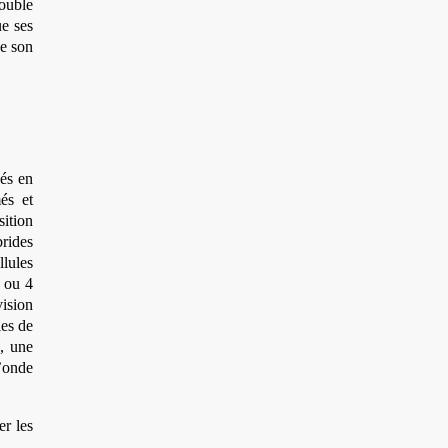
rouble
ue ses
de son
sés en
és et
sition
brides
llules
3 ou 4
vision
les de
s, une
’onde
er les