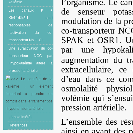
l’organisme. Le ca
kaliémie
de senseur potas
Les canaux K +
Kir4.1/Kir5.1 sont
modulation de la pre
responsables de
co-transporteur N
l’activation du co-
SPAK et OSR1. Une
transporteur Na + -Cl -
par une hypokali
Une suractivation du co-
transporteur NCC par
augmentation du t
l’hypokaliémie altère la
extracellulaire, c
pression artérielle
d’eau dans ce com
Le contrôle de la
osmolalité physio
kaliémie : un élément
important à prendre en
volémie qui s’ensui
compte dans le traitement de
pression artérielle.
l’hypertension artérielle
Liens d’intérêt
L’ensemble des rés
References
ainsi en avant des p