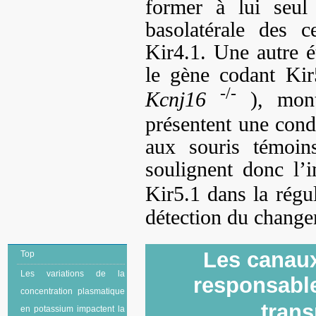
former à lui seu
basolatérale des 
Kir4.1. Une autre 
le gène codant Kir
-/-
Kcnj16
), montr
présentent une con
aux souris témoi
soulignent donc l’
Kir5.1 dans la régu
détection du change
Les canau
Top
Les variations de la
responsable
concentration plasmatique
tran
en potassium impactent la