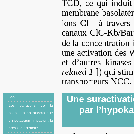
TCD, ce qui induit 
membrane basolatéral
-
ions Cl
à travers 
canaux ClC-Kb/Bartt
de la concentration 
une activation des
et d’autres kinase
related 1
]) qui stim
transporteurs NCC.
Une suractivat
Top
Les variations de la
par l’hypoka
concentration plasmatique
en potassium impactent la
pression artérielle