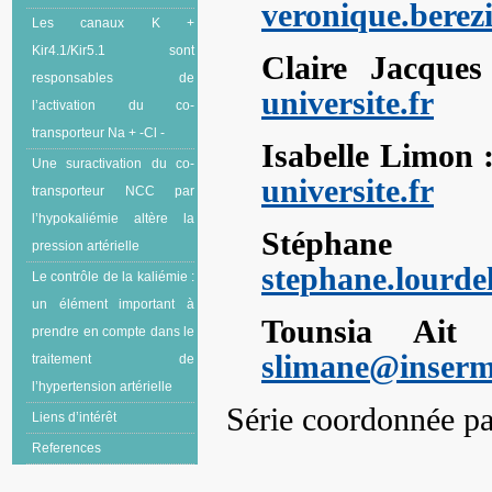
veronique.berez
Les canaux K +
Kir4.1/Kir5.1 sont
Claire Jacque
responsables de
universite.fr
l’activation du co-
transporteur Na + -Cl -
Isabelle Limon 
Une suractivation du co-
universite.fr
transporteur NCC par
l’hypokaliémie altère la
Stépha
pression artérielle
stephane.lourde
Le contrôle de la kaliémie :
un élément important à
Tounsia Ai
prendre en compte dans le
slimane@inserm
traitement de
l’hypertension artérielle
Série coordonnée pa
Liens d’intérêt
References