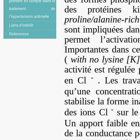
prendre en compte dans le
des protéines
traitement de
proline/alanine-rich
l’hypertension artérielle
Liens d’intérêt
sont impliquées dan
References
permet l’activat
Importantes dans c
(
with no lysine [K]
activité est régulée 
-
en Cl
. Les trav
qu’une concentrati
stabilise la forme 
-
des ions Cl
sur le
Un apport faible 
de la conductance po