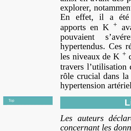
explorer, notamment
En effet, il a ét
+
apports en K
ava
pouvaient s’avér
hypertendus. Ces ré
+
les niveaux de K
d
travers l’utilisatio
rôle crucial dans la
hypertension artériel
L
Top
Les auteurs déclar
concernant les donné