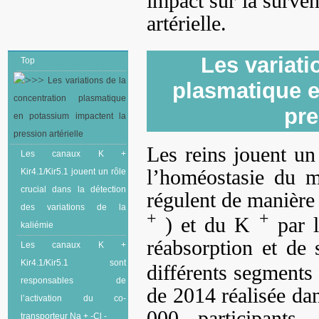
impact sur la surven
artérielle.
Les variati
Top
Les variations de la
plasmatique e
concentration plasmatique
pre
en potassium impactent la
pression artérielle
Les reins jouent un 
Les canaux K +
l’homéostasie du mil
Kir4.1/Kir5.1 jouent un rôle
crucial dans la détection
régulent de manière 
des variations de la
+
+
) et du K
par l
kaliémie
réabsorption et de 
Les canaux K +
Kir4.1/Kir5.1 sont
différents segment
responsables de
de 2014 réalisée da
l’activation du co-
000 participants,
transporteur Na + -Cl -