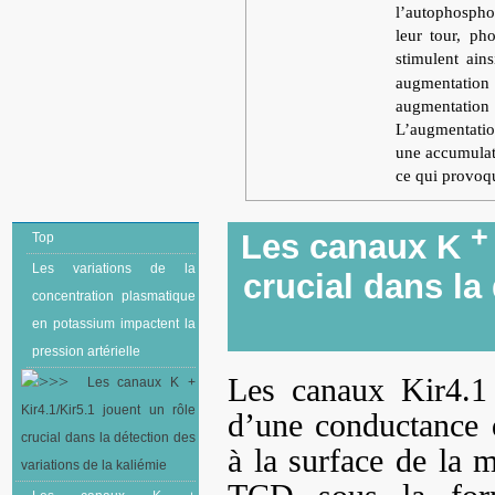
l’autophosph
leur tour, ph
stimulent ai
augmentation
augmentatio
L’augmentatio
une accumulati
ce qui provoqu
+
Les canaux K
Top
Les variations de la
crucial dans la
concentration plasmatique
en potassium impactent la
pression artérielle
Les canaux Kir4.1
Les canaux K +
Kir4.1/Kir5.1 jouent un rôle
d’une conductance 
crucial dans la détection des
à la surface de la 
variations de la kaliémie