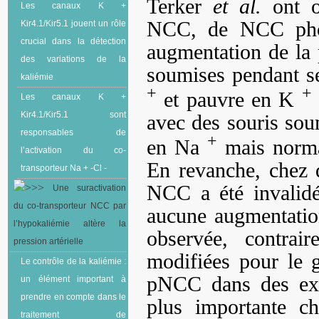
Terker
et al.
ont o
Les canaux K +
NCC, de NCC phos
Kir4.1/Kir5.1 jouent un rôle
crucial dans la détection
augmentation de la p
des variations de la
soumises pendant s
kaliémie
+
+
et pauvre en K
Les canaux K +
Kir4.1/Kir5.1 sont
avec des souris sou
responsables de
+
en Na
mais norm
l’activation du co-
En revanche, chez 
transporteur Na + -Cl -
NCC a été invalid
Une suractivation
du co-transporteur NCC par
aucune augmentation
l’hypokaliémie altère la
observée, contrai
pression artérielle
modifiées pour le
Le contrôle de la kaliémie :
pNCC dans des exos
un élément important à
prendre en compte dans le
plus importante c
traitement de