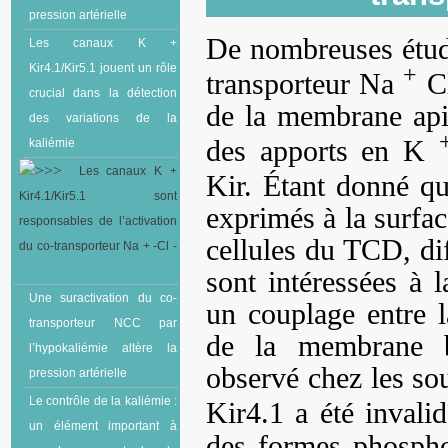
pression artérielle
De nombreuses étude
Les canaux K +
+
Kir4.1/Kir5.1 jouent un rôle
transporteur Na
C
crucial dans la détection
de la membrane api
des variations de la
des apports en K
kaliémie
Les canaux K +
Kir. Étant donné q
Kir4.1/Kir5.1 sont
exprimés à la surfa
responsables de l’activation
cellules du TCD, di
du co-transporteur Na + -Cl -
sont intéressées à l
Une suractivation du co-
un couplage entre 
transporteur NCC par
de la membrane b
l’hypokaliémie altère la
observé chez les sou
pression artérielle
Le contrôle de la kaliémie :
Kir4.1 a été invali
un élément important à
des formes phospho