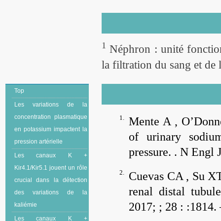
1
Néphron : unité fonction
la filtration du sang et de
Top
Les variations de la
concentration plasmatique
1.
Mente A , O’Donne
en potassium impactent la
of urinary sodiu
pression artérielle
pressure. .
N Engl 
Les canaux K +
Kir4.1/Kir5.1 jouent un rôle
2.
Cuevas CA , Su X
crucial dans la détection
renal distal tubul
des variations de la
2017; ;
28
: :1814. 
kaliémie
Les canaux K +