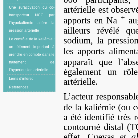
artérielle est observ
Une suractivation du co-
transporteur NCC par
+
apports en Na
au
l’hypokaliémie altère la
ailleurs révélé 
pression artérielle
sodium, la pression
Le contrôle de la kaliémie :
un élément important à
les apports alimen
prendre en compte dans le
apparaît que l’a
traitement de
également un rôle
l’hypertension artérielle
artérielle.
Liens d’intérêt
References
L’acteur responsable
de la kaliémie (ou 
a été identifié très
contourné distal (
effet, Cuevas
et al