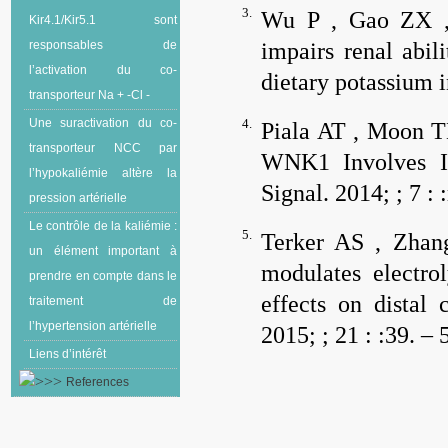
3.
Wu P , Gao ZX 
Kir4.1/Kir5.1 sont
impairs renal abil
responsables de
l’activation du co-
dietary potassium i
transporteur Na + -Cl -
Une suractivation du co-
4.
Piala AT , Moon T
transporteur NCC par
WNK1 Involves In
l’hypokaliémie altère la
Signal.
2014; ;
7
: :
pression artérielle
Le contrôle de la kaliémie :
5.
Terker AS , Zha
un élément important à
modulates electro
prendre en compte dans le
effects on distal 
traitement de
l’hypertension artérielle
2015; ;
21
: :39. – 
Liens d’intérêt
References