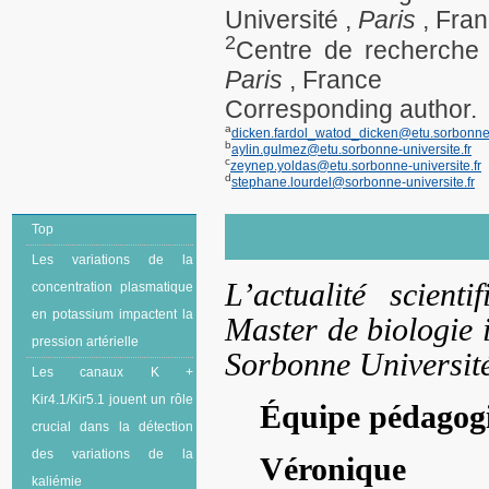
Université ,
Paris
, Fra
2
Centre de recherche 
Paris
, France
Corresponding author.
a
dicken.fardol_watod_dicken@etu.sorbonne-u
b
aylin.gulmez@etu.sorbonne-universite.fr
c
zeynep.yoldas@etu.sorbonne-universite.fr
d
stephane.lourdel@sorbonne-universite.fr
Top
Les variations de la
L’actualité scient
concentration plasmatique
en potassium impactent la
Master de biologie i
pression artérielle
Sorbonne Universit
Les canaux K +
Kir4.1/Kir5.1 jouent un rôle
Équipe pédagog
crucial dans la détection
des variations de la
Véroniq
kaliémie