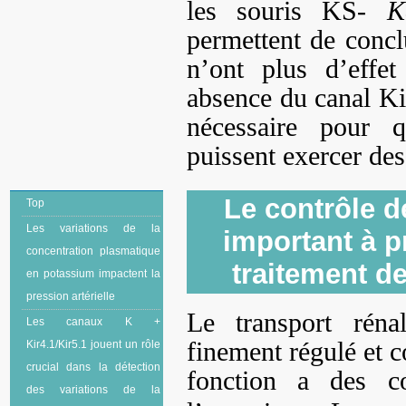
les souris KS-
K
permettent de concl
n’ont plus d’effe
absence du canal Kir
nécessaire pour q
puissent exercer de
Le contrôle d
Top
Les variations de la
important à p
concentration plasmatique
traitement de
en potassium impactent la
pression artérielle
Le transport réna
Les canaux K +
finement régulé et c
Kir4.1/Kir5.1 jouent un rôle
crucial dans la détection
fonction a des c
des variations de la