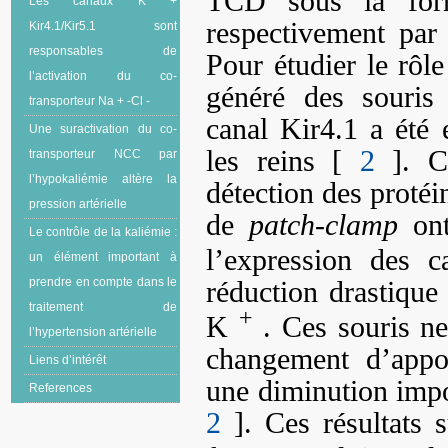
TCD sous la form
Les canaux K +
respectivement par
Kir4.1/Kir5.1 sont
responsables de
Pour étudier le rô
l’activation du co-
généré des souris 
transporteur Na + -Cl -
canal Kir4.1 a été
Une suractivation du co-
les reins [
2
]. Ch
transporteur NCC par
l’hypokaliémie altère la
détection des proté
pression artérielle
de
patch-clamp
ont
Le contrôle de la kaliémie :
l’expression des
un élément important à
réduction drastique
prendre en compte dans le
traitement de
+
K
. Ces souris ne
l’hypertension artérielle
changement d’appor
Liens d’intérêt
une diminution impor
References
2
]. Ces résultats 