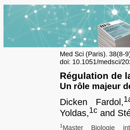
Med Sci (Paris). 38(8-9
doi: 10.1051/medsci/20
Régulation de la
Un rôle majeur d
1
Dicken Fardol,
1
c
Yoldas,
and Sté
1
Master Biologie in