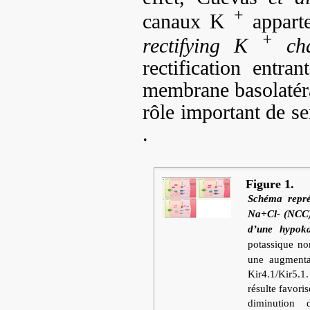
+
canaux K
apparte
+
rectifying K
cha
rectification entra
membrane basolatéra
rôle important de s
.
Figure 1.
Schéma repré
Na+Cl- (NCC) 
d’une hypoka
potassique n
une augment
Kir4.1/Kir5.1
résulte favoris
diminution 